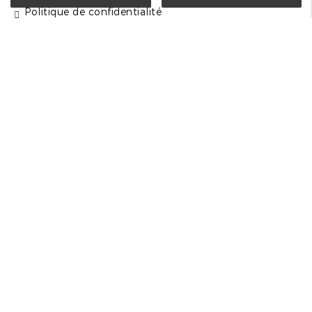
Politique de confidentialité
Plan du site
Contactez-nous
LE HAUT CHAILLOT
77370
NANGIS
Afficher le numéro
Afficher le mobile
Nos horaires
Ouvert actuellement
Samedi
09h-16h
Dimanche
09h-16h
Lundi
09h-18h30